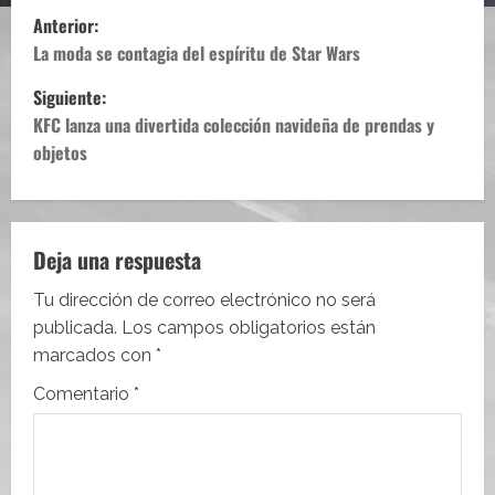
N
Anterior:
a
La moda se contagia del espíritu de Star Wars
Siguiente:
v
KFC lanza una divertida colección navideña de prendas y
e
objetos
g
a
Deja una respuesta
c
Tu dirección de correo electrónico no será
i
publicada.
Los campos obligatorios están
marcados con
*
ó
Comentario
*
n
d