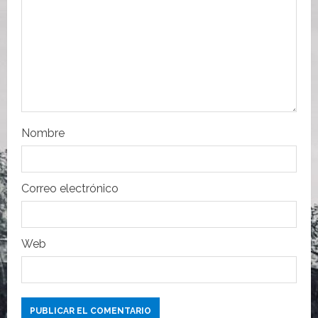
e
e
n
t
r
Nombre
a
Correo electrónico
d
a
Web
s