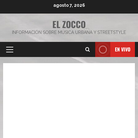
Saltar
agosto 7, 2026
al
contenido
EL ZOCCO
INFORMACIÓN SOBRE MÚSICA URBANA Y STREETSTYLE
EN VIVO
Menú
principal