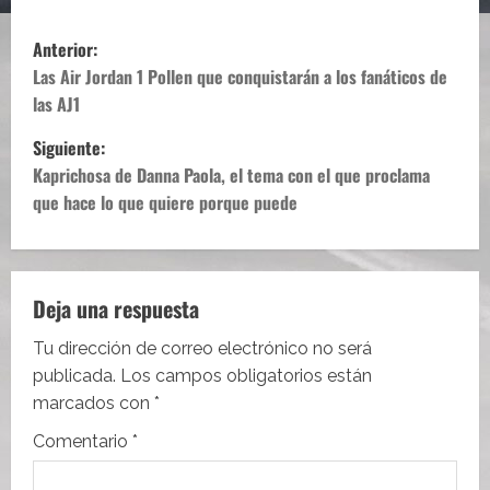
N
Anterior:
a
Las Air Jordan 1 Pollen que conquistarán a los fanáticos de
las AJ1
v
Siguiente:
e
Kaprichosa de Danna Paola, el tema con el que proclama
que hace lo que quiere porque puede
g
a
c
Deja una respuesta
i
Tu dirección de correo electrónico no será
publicada.
Los campos obligatorios están
ó
marcados con
*
n
Comentario
*