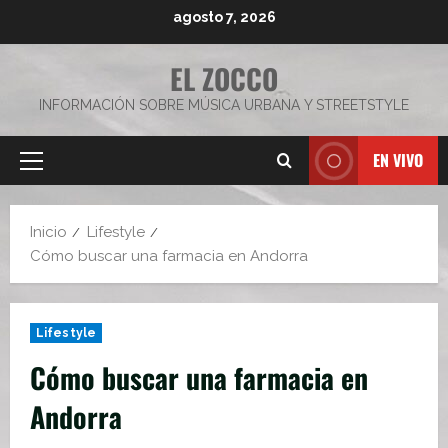
Saltar
agosto 7, 2026
al
contenido
EL ZOCCO
INFORMACIÓN SOBRE MÚSICA URBANA Y STREETSTYLE
EN VIVO
Menú
principal
Inicio
Lifestyle
Cómo buscar una farmacia en Andorra
Lifestyle
Cómo buscar una farmacia en
Andorra