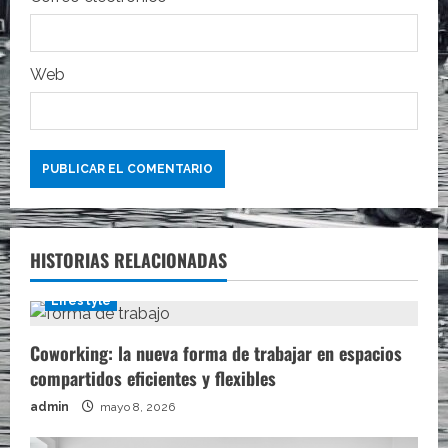
d
a
Web
s
HISTORIAS RELACIONADAS
Lifestyle
Coworking: la nueva forma de trabajar en espacios
compartidos eficientes y flexibles
admin
mayo 8, 2026