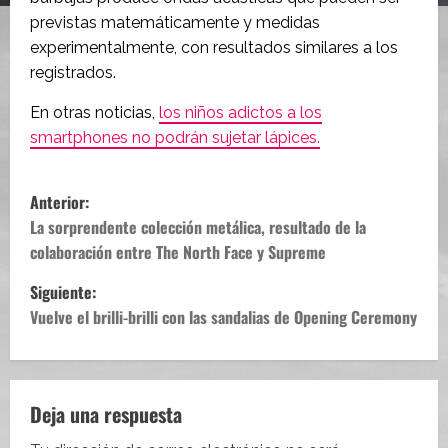
previstas matemáticamente y medidas
experimentalmente, con resultados similares a los
registrados.
En otras noticias,
los niños adictos a los
smartphones no podrán sujetar lápices.
N
Anterior:
a
La sorprendente colección metálica, resultado de la
colaboración entre The North Face y Supreme
v
Siguiente:
e
Vuelve el brilli-brilli con las sandalias de Opening Ceremony
g
a
Deja una respuesta
c