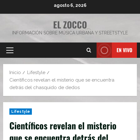
Saltar
agosto 6, 2026
al
contenido
EL ZOCCO
INFORMACIÓN SOBRE MÚSICA URBANA Y STREETSTYLE
EN VIVO
Menú
principal
Inicio
Lifestyle
Científicos revelan el misterio que se encuentra
detrás del chasquido de dedos
Lifestyle
Científicos revelan el misterio
que se encuentra detrás del