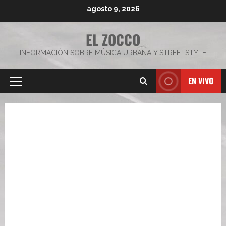
Saltar
agosto 9, 2026
al
contenido
EL ZOCCO
INFORMACIÓN SOBRE MÚSICA URBANA Y STREETSTYLE
EN VIVO
Menú
principal