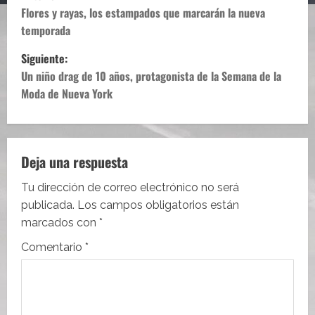
a
Flores y rayas, los estampados que marcarán la nueva
temporada
v
Siguiente:
e
Un niño drag de 10 años, protagonista de la Semana de la
Moda de Nueva York
g
a
c
Deja una respuesta
i
Tu dirección de correo electrónico no será
publicada.
Los campos obligatorios están
ó
marcados con
*
n
Comentario
*
d
e