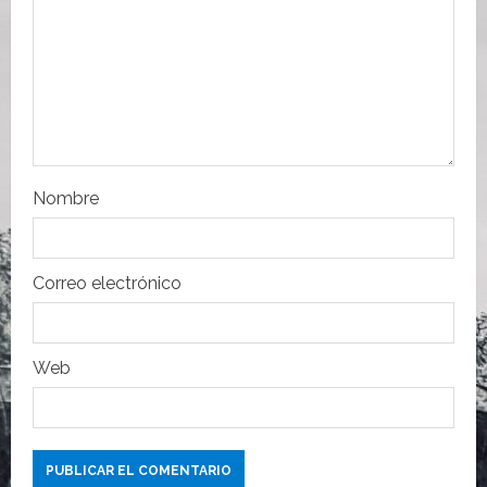
e
n
t
r
Nombre
a
d
Correo electrónico
a
s
Web