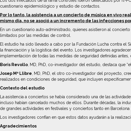
Los dos infectados de la rama controles fueron detectados por rt-PCR
cuestionario epidemiológico y estudio de contactos.
Por lo tanto, la asistencia a un concierto de música en vivo 
mismo día, no se asoció a un incremento de las infecciones po
En un cuestionario auto-administrado, quienes asistieron al concier
limitados por las medidas de control.
El estudio ha sido llevado a cabo por la Fundación Lucha contra el S
la financiación y la logística del evento. Los investigadores agrade
implementación de todas las medidas de seguridad definidas antes, 
Boris Revollo
, MD, PhD, co-investigador del estudio, destaca que “e
Josep Mª Llibre
, MD, PhD, el otro co-investigador del proyecto, cr
realizados en condiciones de seguridad, que incluyen específicamen
Contexto del estudio
La asistencia a conciertos se había considerado una de las activida
incluso habían cancelado muchos de ellos. Durante décadas, la indust
de grandes actividades en festivales y conciertos tanto en Barcelo
Los investigadores confían en que estos datos ayudarán a la realiza
Agradecimientos