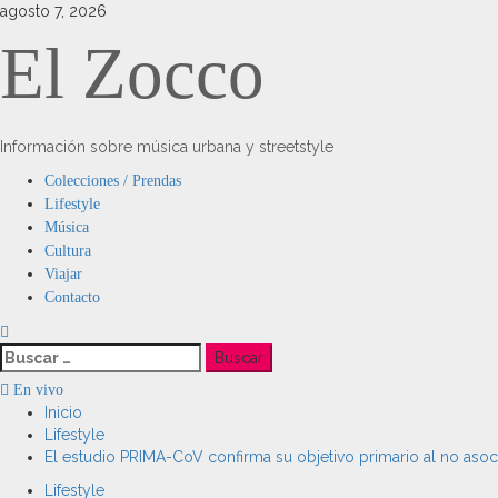
Saltar
agosto 7, 2026
al
El Zocco
contenido
Información sobre música urbana y streetstyle
Menú
Colecciones / Prendas
principal
Lifestyle
Música
Cultura
Viajar
Contacto
Buscar:
En vivo
Inicio
Lifestyle
El estudio PRIMA-CoV confirma su objetivo primario al no asoc
Lifestyle