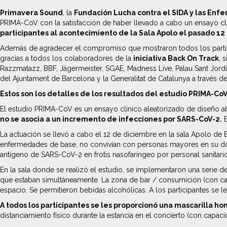
Primavera Sound
, la
Fundación Lucha contra el SIDA y las Enf
PRIMA-CoV con la satisfacción de haber llevado a cabo un ensayo clín
participantes al acontecimiento de la Sala Apolo el pasado 1
Además de agradecer el compromiso que mostraron todos los particip
gracias a todos los colaboradores de la
iniciativa Back On Track
, 
Razzmatazz, BBF, Jägermeister, SGAE, Madness Live, Palau Sant Jordi
del Ajuntament de Barcelona y la Generalitat de Catalunya a través de
Estos son los detalles de los resultados del estudio PRIMA-CoV
El estudio PRIMA-CoV es un ensayo clínico aleatorizado de diseño ab
no se asocia a un incremento de infecciones por SARS-CoV-2.
E
La actuación se llevó a cabo el 12 de diciembre en la sala Apolo de 
enfermedades de base, no convivían con personas mayores en su domi
antígeno de SARS-CoV-2 en frotis nasofaríngeo por personal sanitario
En la sala donde se realizó el estudio, se implementaron una serie d
que estaban simultáneamente. La zona de bar / consumición (con cap
espacio. Se permitieron bebidas alcohólicas. A los participantes se l
A todos los participantes se les proporcionó una mascarilla h
distanciamiento físico durante la estancia en el concierto (con capac