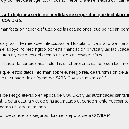
 y por test de antígeno. Ambos sufrieron una enfermedad clínicamente
realizado bajo una serie de medidas de seguridad que incluían 
r COVID-19.
to manifestaron haber disfrutado de las actuaciones, que se habían c
ida y las Enfermedades Infecciosas, el Hospital Universitario German
cen el apoyo no restringido por esta financiación privada y las facil
durante y después del evento en todo el ensayo clínico.
l listado de condiciones incluidas en el presente estudio son fácilme
ee que “estos datos informan sobre el riesgo real de transmisión de 
te el cribado de antígeno del SARS-CoV-2 el mismo día”.
des de riesgo elevado en época de COVID-19 y las autoridades sanita
ria de la cultura y el ocio ha acumulado el conocimiento necesario, l
na como en todo el mundo.
ción de conciertos seguros durante la época de la COVID-19.