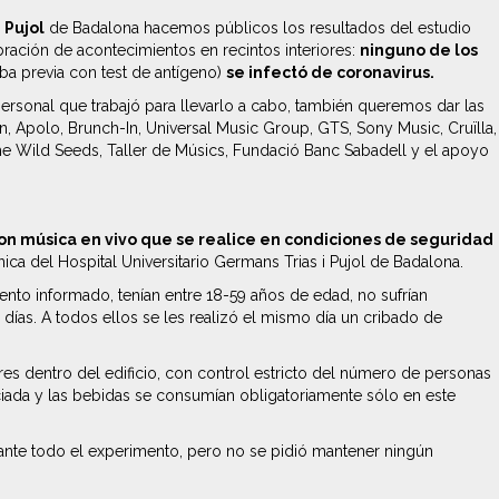
 Pujol
de Badalona hacemos públicos los resultados del estudio
bración de acontecimientos en recintos interiores:
ninguno de los
iba previa con test de antígeno)
se infectó de coronavirus.
rsonal que trabajó para llevarlo a cabo, también queremos dar las
ion, Apolo, Brunch-In, Universal Music Group, GTS, Sony Music, Cruïlla,
The Wild Seeds, Taller de Músics, Fundació Banc Sabadell y el apoyo
 con música en vivo que se realice en condiciones de seguridad
ica del Hospital Universitario Germans Trias i Pujol de Badalona.
ento informado, tenían entre 18-59 años de edad, no sufrían
ías. A todos ellos se les realizó el mismo día un cribado de
es dentro del edificio, con control estricto del número de personas
iada y las bebidas se consumían obligatoriamente sólo en este
urante todo el experimento, pero no se pidió mantener ningún