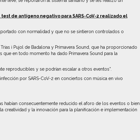
 leve, se reportaron al sistema sanitario y se les realizó un
un test de antígeno negativo para SARS-CoV-2 realizado el
omportado con normalidad y que no se sintieron controlados o
s Trias i Pujol de Badalona y Primavera Sound, que ha proporcionado
idades que en todo momento ha dado Primavera Sound para la
nte reproducibles y se podrían escalar a otros eventos”.
la infección por SARS-CoV-2 en conciertos con música en vivo
rias habían consecuentemente reducido el aforo de los eventos o bien
a creatividad y la innovación para la planificación e implementación