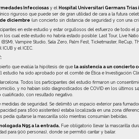
ermedades Infecciosas
y el
Hospital Universitari Germans Trias i
ico riguroso que puede ser de gran utilidad de cara a la futura cele
2 de diciembre
(un concierto sin distancia de seguridad y con una cr
antes en este estudio y estar orgullosos del esfuerzo de todo el pe
sin los cual este estudio no habría estado posible: Last Tour, Live Nat
 (BSM), Vampire Studio, Sala Zero, Palm Fest, Ticketmaster, ReCup, 
l ICUB y el ICEC.
:
ierto que evalúa la hipótesis de que
la asistencia a un concierto
l estudio ha sido aprobado por el comité de Ética e Investigación Clín
Barcelona. Todos los participantes del estudio firmaron un consentimi
cilio, y no habían sido diagnosticados de COVID en los últimos 14 d
 cualificado, con resultado negativo.
e medidas de seguridad. Se delimitó un espacio exterior para fumador
acidad para 1600 asistentes) estaba localizada en una zona diferenc
es pedía quitarse la mascarilla sólo mientras consumían bebidas.
omologada N95 a la entrada.
Fue obligatorio llevar la mascarilla d
idad para 900 personas), donde se permitió cantar y bailar.