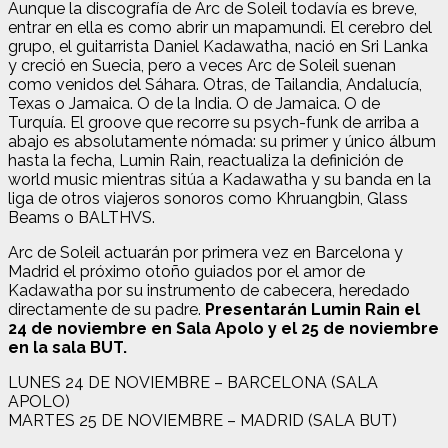
Aunque la discografía de Arc de Soleil todavía es breve,
entrar en ella es como abrir un mapamundi. El cerebro del
grupo, el guitarrista Daniel Kadawatha, nació en Sri Lanka
y creció en Suecia, pero a veces Arc de Soleil suenan
como venidos del Sáhara. Otras, de Tailandia, Andalucía,
Texas o Jamaica. O de la India. O de Jamaica. O de
Turquía. El groove que recorre su psych-funk de arriba a
abajo es absolutamente nómada: su primer y único álbum
hasta la fecha, Lumin Rain, reactualiza la definición de
world music mientras sitúa a Kadawatha y su banda en la
liga de otros viajeros sonoros como Khruangbin, Glass
Beams o BALTHVS.
Arc de Soleil actuarán por primera vez en Barcelona y
Madrid el próximo otoño guiados por el amor de
Kadawatha por su instrumento de cabecera, heredado
directamente de su padre.
Presentarán Lumin Rain el
24 de noviembre en Sala Apolo y el 25 de noviembre
en la sala BUT.
LUNES 24 DE NOVIEMBRE – BARCELONA (SALA
APOLO)
MARTES 25 DE NOVIEMBRE – MADRID (SALA BUT)