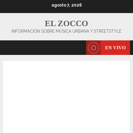
Saltar
agosto 7, 2026
al
contenido
EL ZOCCO
INFORMACIÓN SOBRE MÚSICA URBANA Y STREETSTYLE
EN VIVO