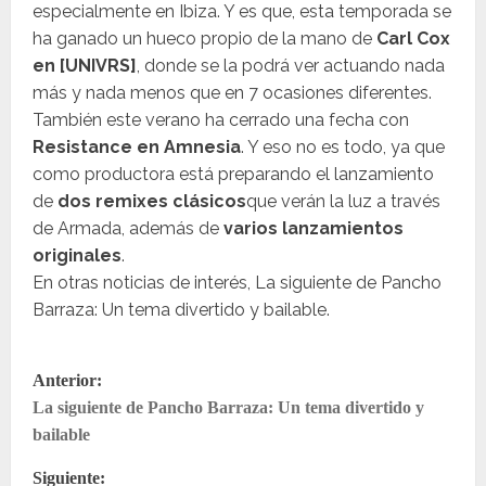
especialmente en Ibiza. Y es que, esta temporada se
ha ganado un hueco propio de la mano de
Carl Cox
en [UNIVRS]
, donde se la podrá ver actuando nada
más y nada menos que en 7 ocasiones diferentes.
También este verano ha cerrado una fecha con
Resistance en Amnesia
. Y eso no es todo, ya que
como productora está preparando el lanzamiento
de
dos remixes clásicos
que verán la luz a través
de Armada, además de
varios lanzamientos
originales
.
En otras noticias de interés,
La siguiente de Pancho
Barraza: Un tema divertido y bailable.
N
Anterior:
La siguiente de Pancho Barraza: Un tema divertido y
a
bailable
v
Siguiente: