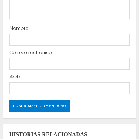
t
r
Nombre
a
d
Correo electrónico
a
s
Web
HISTORIAS RELACIONADAS