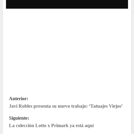
N
Anterior:
Javi Robles presenta su nuevo trabajo: ‘Tatuajes Viejos’
a
Siguiente:
v
La colección Lotto x Primark ya está aquí
e