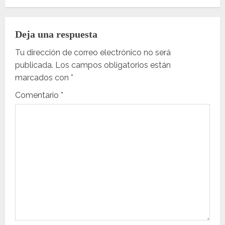
g
Deja una respuesta
a
Tu dirección de correo electrónico no será
c
publicada.
Los campos obligatorios están
marcados con
*
i
Comentario
*
ó
n
d
e
e
n