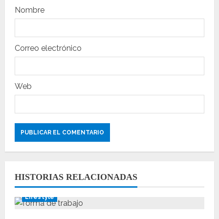
t
Nombre
r
a
Correo electrónico
d
a
Web
s
HISTORIAS RELACIONADAS
Lifestyle