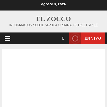
Saltar
agosto 8, 2026
al
contenido
EL ZOCCO
INFORMACIÓN SOBRE MÚSICA URBANA Y STREETSTYLE
EN VIVO
Menú
principal