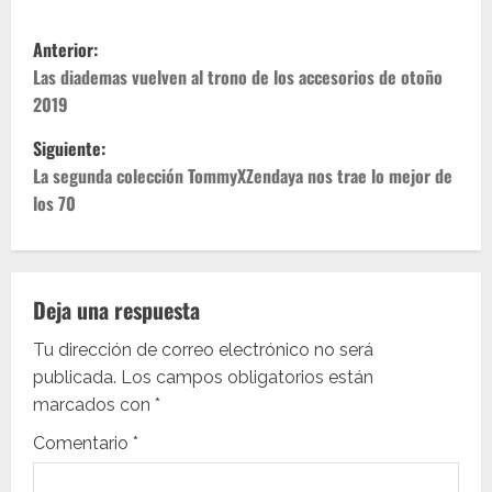
N
Anterior:
a
Las diademas vuelven al trono de los accesorios de otoño
2019
v
Siguiente:
e
La segunda colección TommyXZendaya nos trae lo mejor de
los 70
g
a
c
Deja una respuesta
i
Tu dirección de correo electrónico no será
publicada.
Los campos obligatorios están
ó
marcados con
*
n
Comentario
*