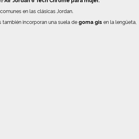
ke
Air Jordan 6 Tech Chrome para mujer.
 comunes en las clásicas Jordan.
s también incorporan una suela de
goma gis
en la lengüeta,