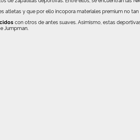
de zapatillas deportivas. Entre ellos, se encuentran las Ni
s atletas y que por ello incopora materiales premium no tan
cidos
con otros de antes suaves. Asimismo, estas deportiva
 de Jumpman.