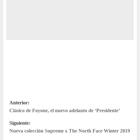
N
Anterior:
Clásico de Foyone, el nuevo adelanto de ‘Presidente’
a
Siguiente:
v
Nueva colección Supreme x The North Face Winter 2019
e