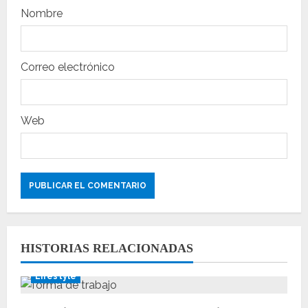
t
Nombre
r
a
Correo electrónico
d
a
Web
s
HISTORIAS RELACIONADAS
Lifestyle