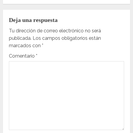
g
Deja una respuesta
a
Tu dirección de correo electrónico no será
c
publicada.
Los campos obligatorios están
marcados con
*
i
Comentario
*
ó
n
d
e
e
n