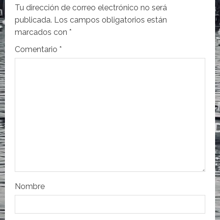
Tu dirección de correo electrónico no será
c
publicada.
Los campos obligatorios están
i
marcados con
*
Comentario
*
ó
n
d
e
e
n
t
Nombre
r