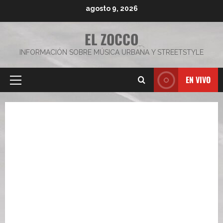
Saltar
agosto 9, 2026
al
contenido
EL ZOCCO
INFORMACIÓN SOBRE MÚSICA URBANA Y STREETSTYLE
EN VIVO
Menú
principal