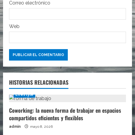
a
Correo electrónico
d
a
Web
s
HISTORIAS RELACIONADAS
Lifestyle
Coworking: la nueva forma de trabajar en espacios
compartidos eficientes y flexibles
admin
mayo 8, 2026