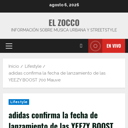
Saltar
agosto 6, 2026
al
contenido
EL ZOCCO
INFORMACIÓN SOBRE MÚSICA URBANA Y STREETSTYLE
EN VIVO
Menú
principal
Inicio
Lifestyle
adidas confirma la fecha de lanzamiento de las
YEEZY BOOST 700 Mauve
Lifestyle
adidas confirma la fecha de
lanzamiento de las YEEZY BOOST