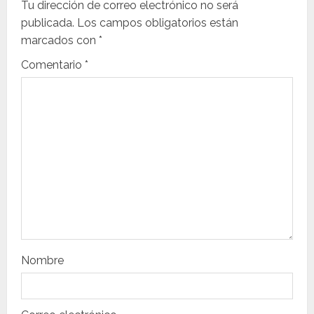
c
Tu dirección de correo electrónico no será
i
publicada.
Los campos obligatorios están
marcados con
*
ó
Comentario
*
n
d
e
e
n
t
r
Nombre
a