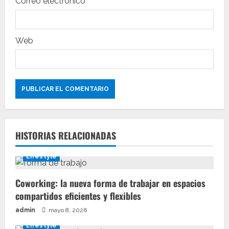
Correo electrónico
d
a
Web
s
HISTORIAS RELACIONADAS
Lifestyle
Coworking: la nueva forma de trabajar en espacios
compartidos eficientes y flexibles
admin
mayo 8, 2026
Lifestyle