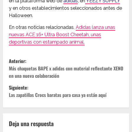
en la plataforma web de
adidas
, en
YEEZY SUPPLY
y en otros establecimientos seleccionados antes de
Halloween.
En otras noticias relacionadas
,
Adidas lanza unas
nuevas ACE 16+ Ultra Boost Cheetah, unas
deportivas con estampado animal.
N
Anterior:
a
Más chaquetas BAPE x adidas con material reflectante XENO
en una nueva colaboración
v
Siguiente:
e
Las zapatillas Crocs baratas para casa ya están aquí
g
a
Deja una respuesta