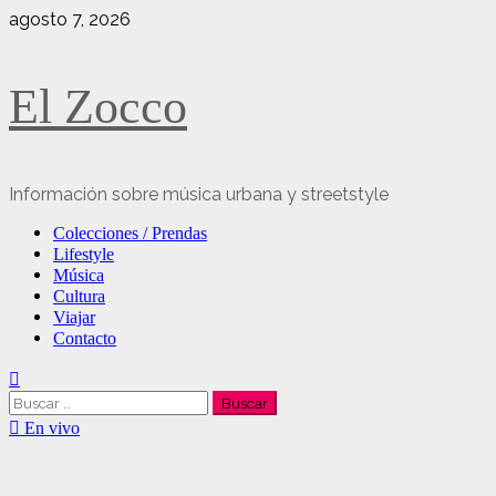
Saltar
agosto 7, 2026
al
contenido
El Zocco
Información sobre música urbana y streetstyle
Menú
Colecciones / Prendas
principal
Lifestyle
Música
Cultura
Viajar
Contacto
Buscar:
En vivo