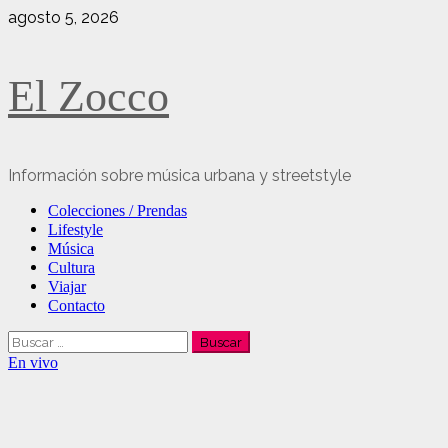
Saltar
agosto 5, 2026
al
contenido
El Zocco
Información sobre música urbana y streetstyle
Menú
Colecciones / Prendas
principal
Lifestyle
Música
Cultura
Viajar
Contacto
Buscar:
En vivo