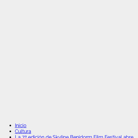
Inicio
Cultura
La 7ª edición de Skyline Benidorm Film Festival abre