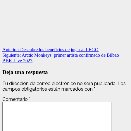
Navegación
Anterior:
Descubre los beneficios de jugar al LEGO
Siguiente:
Arctic Monkeys, primer artista confirmado de Bilbao
de
BBK Live 2023
entradas
Deja una respuesta
Tu dirección de correo electrónico no será publicada.
Los
campos obligatorios están marcados con
*
Comentario
*