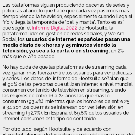
Las plataformas siguen produciendo decenas de series y
películas al año, lo que hace que cada vez pasemos más
tiempo viendo la televisión, especialmente cuando llega el
frío y llega la temporada de “peli y manta”. Tanto es así,
que según el
Informe Digital 2022
de Hootsuite, la
plataforma líder en gestión de redes sociales, y We Are
Social, los
usuarios de Internet españoles pasan una
media diaria de 3 horas y 25 minutos viendo la
televisión, ya sea a la carta o en streaming,
un 2%
más que el año pasado.
No hay duda de que las plataformas de streaming cada
vez ganan más fuerza entre los usuarios para ver películas
y series. Los datos del informe de Hootsuite señalan que
el 90% de las personas que utilizan Internet a nivel mundial
consumen contenido de televisión en streaming, siendo
las mujeres de entre 16 a 24 años las que más lo
consumen (93,4%), mientras que los hombres de entre 25
a 34 son los que más se interesan por ver televisión en
streaming (92,7%). En España el 89,8% de los usuarios de
Internet consumen este tipo de contenido.
Por otro lado, según Hootsuite, y de acuerdo con
Flixpatrol, algunas de las películas más vistas en el mes de