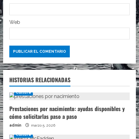
d
a
Web
s
HISTORIAS RELACIONADAS
Cultura
Prestaciones por nacimiento: ayudas disponibles y
cómo solicitarlas paso a paso
admin
marzo 5, 2026
Cultura