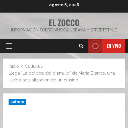
Saltar
agosto 6, 2026
al
contenido
EL ZOCCO
INFORMACIÓN SOBRE MÚSICA URBANA Y STREETSTYLE
EN VIVO
Menú
principal
Inicio
Cultura
Llega “La política del disimulo” de María Blanco, una
lúcida actualización de un clásico
Cultura