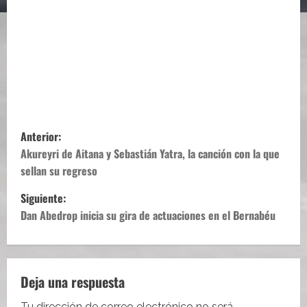
N
Anterior:
a
Akureyri de Aitana y Sebastián Yatra, la canción con la que
sellan su regreso
v
Siguiente:
e
Dan Abedrop inicia su gira de actuaciones en el Bernabéu
g
a
Deja una respuesta
c
Tu dirección de correo electrónico no será