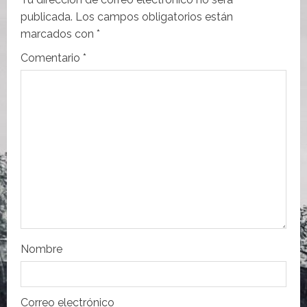
i
publicada.
Los campos obligatorios están
marcados con
*
ó
Comentario
*
n
d
e
e
n
t
r
Nombre
a
Correo electrónico