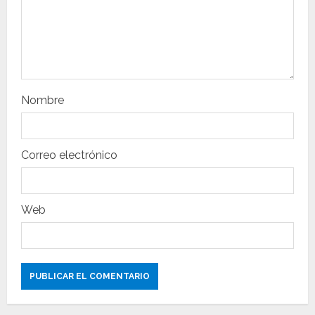
e
n
t
r
Nombre
a
Correo electrónico
d
a
Web
s