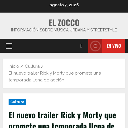
Saltar
agosto 7, 2026
al
contenido
EL ZOCCO
INFORMACIÓN SOBRE MÚSICA URBANA Y STREETSTYLE
EN VIVO
Menú
principal
Inicio
Cultura
El nuevo trailer Rick y Morty que promete una
temporada llena de acción
Cultura
El nuevo trailer Rick y Morty que
promete una temporada llena de