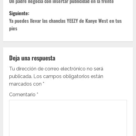
a
Un padre negocia con insertar publicidad en la frente
Siguiente:
v
Ya puedes llevar las chanclas YEEZY de Kanye West en tus
e
pies
g
a
Deja una respuesta
c
Tu dirección de correo electrónico no será
i
publicada.
Los campos obligatorios están
marcados con
*
ó
Comentario
*
n
d
e