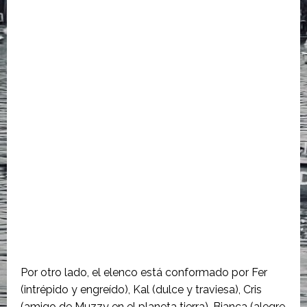
Por otro lado, el elenco está conformado por Fer
(intrépido y engreído), Kal (dulce y traviesa), Cris
(amigo de Muzzy en el planeta tierra), Bianca (alegre