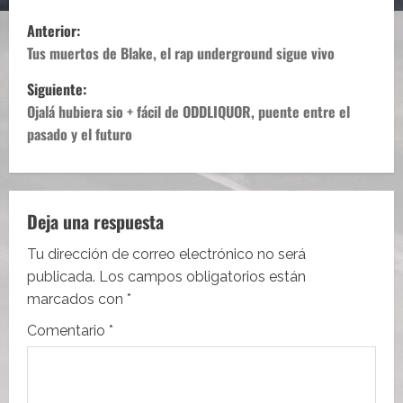
N
Anterior:
a
Tus muertos de Blake, el rap underground sigue vivo
Siguiente:
v
Ojalá hubiera sio + fácil de ODDLIQUOR, puente entre el
e
pasado y el futuro
g
a
Deja una respuesta
c
Tu dirección de correo electrónico no será
i
publicada.
Los campos obligatorios están
marcados con
*
ó
Comentario
*
n
d