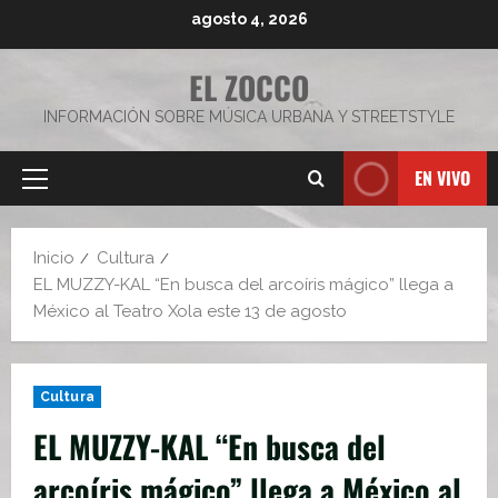
Saltar
agosto 4, 2026
al
contenido
EL ZOCCO
INFORMACIÓN SOBRE MÚSICA URBANA Y STREETSTYLE
EN VIVO
Menú
principal
Inicio
Cultura
EL MUZZY-KAL “En busca del arcoíris mágico” llega a
México al Teatro Xola este 13 de agosto
Cultura
EL MUZZY-KAL “En busca del
arcoíris mágico” llega a México al