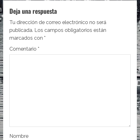
a
Deja una respuesta
c
Tu dirección de correo electrónico no será
i
publicada.
Los campos obligatorios están
marcados con
*
ó
Comentario
*
n
d
e
e
n
t
r
Nombre