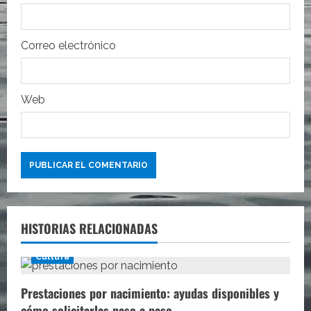
a
Correo electrónico
d
a
Web
s
HISTORIAS RELACIONADAS
Cultura
Prestaciones por nacimiento: ayudas disponibles y
cómo solicitarlas paso a paso