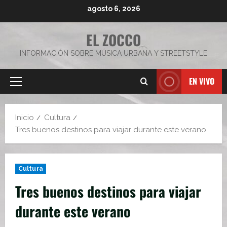
Saltar
agosto 6, 2026
al
contenido
EL ZOCCO
INFORMACIÓN SOBRE MÚSICA URBANA Y STREETSTYLE
EN VIVO
Menú
principal
Inicio
Cultura
Tres buenos destinos para viajar durante este verano
Cultura
Tres buenos destinos para viajar
durante este verano