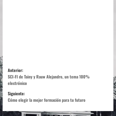
N
Anterior:
a
SCI-FI de Tainy y Rauw Alejandro, un tema 100%
electrónico
v
Siguiente:
e
Cómo elegir la mejor formación para tu futuro
g