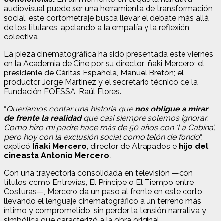
audiovisual puede ser una herramienta de transformación
social, este cortometraje busca llevar el debate más allá
de los titulares, apelando a la empatía y la reflexión
colectiva.
La pieza cinematográfica ha sido presentada este viernes
en la Academia de Cine por su director Iñaki Mercero; el
presidente de Cáritas Española, Manuel Bretón; el
productor Jorge Martinez y el secretario técnico de la
Fundación FOESSA, Raúl Flores.
“
Queríamos contar una historia que
nos obligue a mirar
de frente la realidad
que casi siempre solemos ignorar.
Como hizo mi padre hace más de 50 años con ‘La Cabina’,
pero hoy con la exclusión social como telón de fondo
“,
explicó
Iñaki Mercero
, director de Atrapados e
hijo del
cineasta Antonio Mercero.
Con una trayectoria consolidada en televisión —con
títulos como Entrevías, El Príncipe o El Tiempo entre
Costuras—, Mercero da un paso al frente en este corto,
llevando el lenguaje cinematográfico a un terreno más
íntimo y comprometido, sin perder la tensión narrativa y
simbólica que caracterizó a la obra original.