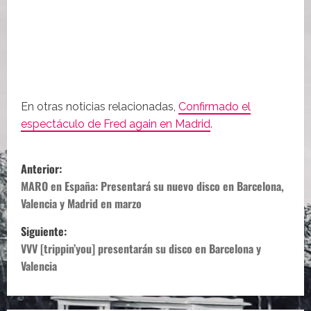
En otras noticias relacionadas,
Confirmado el
espectáculo de Fred again en Madrid
.
N
Anterior:
a
MARO en España: Presentará su nuevo disco en Barcelona,
Valencia y Madrid en marzo
v
Siguiente:
e
VVV [trippin’you] presentarán su disco en Barcelona y
Valencia
g
a