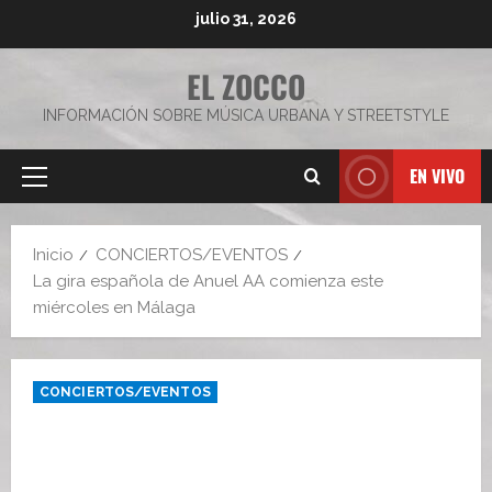
Saltar
julio 31, 2026
al
contenido
EL ZOCCO
INFORMACIÓN SOBRE MÚSICA URBANA Y STREETSTYLE
EN VIVO
Menú
principal
Inicio
CONCIERTOS/EVENTOS
La gira española de Anuel AA comienza este
miércoles en Málaga
CONCIERTOS/EVENTOS