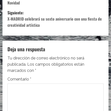
Navidad
v
Siguiente:
e
X-MADRID celebrará su sexto aniversario con una fiesta de
creatividad artística
g
a
c
Deja una respuesta
i
Tu dirección de correo electrónico no será
publicada.
Los campos obligatorios están
ó
marcados con
*
n
Comentario
*
d
e