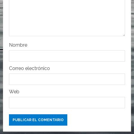
e
n
t
r
Nombre
a
d
Correo electrónico
a
s
Web