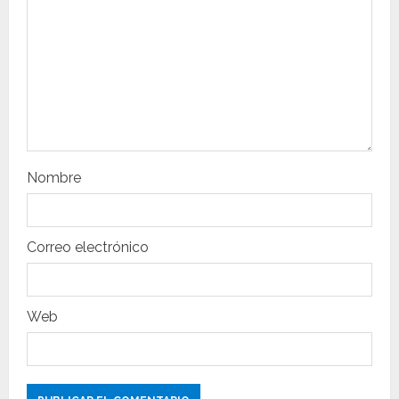
e
e
n
t
r
Nombre
a
d
Correo electrónico
a
s
Web