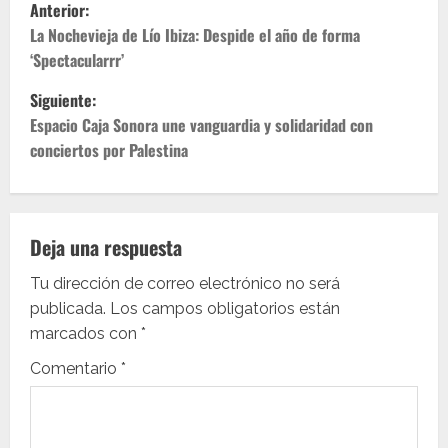
N
Anterior:
a
La Nochevieja de Lío Ibiza: Despide el año de forma
‘Spectacularrr’
v
Siguiente:
e
Espacio Caja Sonora une vanguardia y solidaridad con
conciertos por Palestina
g
a
c
Deja una respuesta
i
Tu dirección de correo electrónico no será
publicada.
Los campos obligatorios están
ó
marcados con
*
n
Comentario
*
d