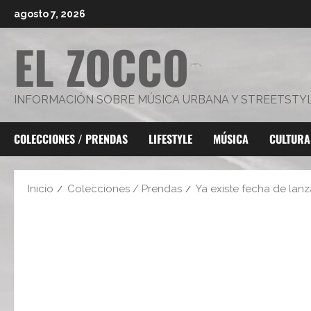
Saltar
agosto 7, 2026
al
EL ZOCCO
contenido
INFORMACIÓN SOBRE MÚSICA URBANA Y STREETSTY
COLECCIONES / PRENDAS
LIFESTYLE
MÚSICA
CULTURA
Inicio
Colecciones / Prendas
Ya existe fecha de lan