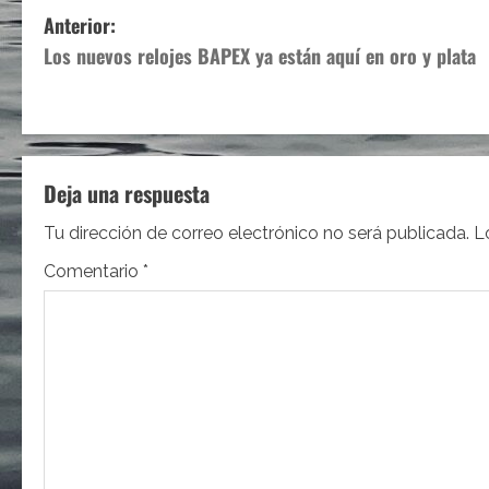
N
Anterior:
Los nuevos relojes BAPEX ya están aquí en oro y plata
a
v
e
Deja una respuesta
g
Tu dirección de correo electrónico no será publicada.
L
a
Comentario
*
c
i
ó
n