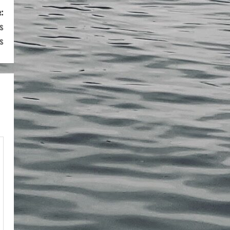
:
s
s