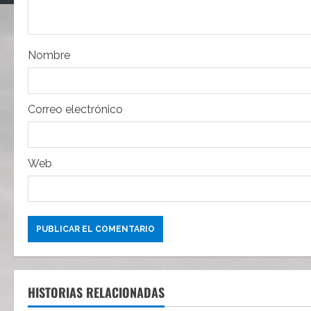
d
e
e
Nombre
n
t
Correo electrónico
r
Web
a
d
a
s
HISTORIAS RELACIONADAS