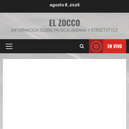
Saltar
agosto 8, 2026
al
contenido
EL ZOCCO
INFORMACIÓN SOBRE MÚSICA URBANA Y STREETSTYLE
EN VIVO
Menú
principal