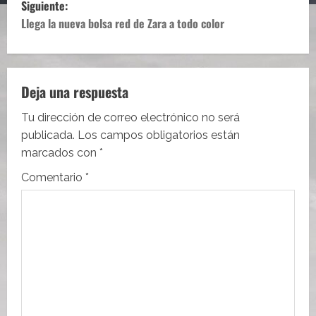
Siguiente:
e
Llega la nueva bolsa red de Zara a todo color
g
a
Deja una respuesta
c
Tu dirección de correo electrónico no será
i
publicada.
Los campos obligatorios están
marcados con
*
ó
Comentario
*
n
d
e
e