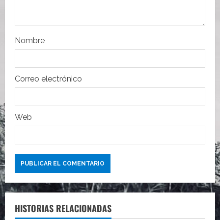
n
t
r
Nombre
a
Correo electrónico
d
a
Web
s
HISTORIAS RELACIONADAS