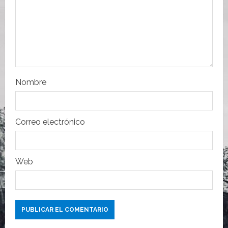
e
n
t
r
Nombre
a
d
Correo electrónico
a
s
Web