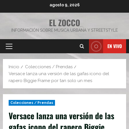
Saltar
agosto 9, 2026
al
contenido
EL ZOCCO
INFORMACIÓN SOBRE MÚSICA URBANA Y STREETSTYLE
EN VIVO
Menú
principal
Inicio
Colecciones / Prendas
Versace lanza una versión de las gafas icono del
rapero Biggie Frame por tan solo un mes
Colecciones / Prendas
Versace lanza una versión de las
gafas icono del rapero Biggie