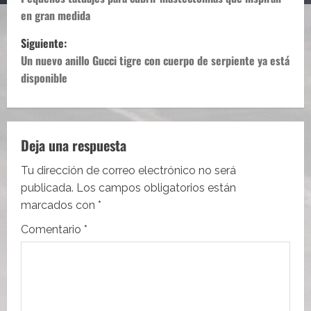
a
en gran medida
v
Siguiente:
e
Un nuevo anillo Gucci tigre con cuerpo de serpiente ya está
disponible
g
a
c
Deja una respuesta
i
Tu dirección de correo electrónico no será
publicada.
Los campos obligatorios están
ó
marcados con
*
n
Comentario
*
d
e