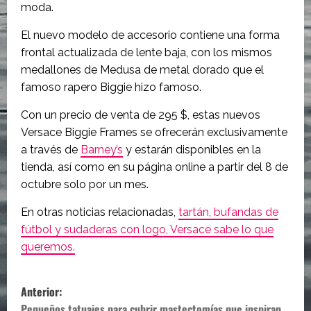
moda.
El nuevo modelo de accesorio contiene una forma
frontal actualizada de lente baja, con los mismos
medallones de Medusa de metal dorado que el
famoso rapero Biggie hizo famoso.
Con un precio de venta de 295 $, estas nuevos
Versace Biggie Frames se ofrecerán exclusivamente
a través de
Barney’s
y estarán disponibles en la
tienda, así como en su página online a partir del 8 de
octubre solo por un mes.
En otras noticias relacionadas,
tartán, bufandas de
fútbol y sudaderas con logo, Versace sabe lo que
queremos.
N
Anterior:
Pequeños tatuajes para cubrir mastectomías que inspiran