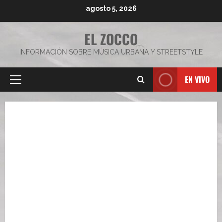
Saltar
agosto 5, 2026
al
contenido
EL ZOCCO
INFORMACIÓN SOBRE MÚSICA URBANA Y STREETSTYLE
EN VIVO
Menú
principal