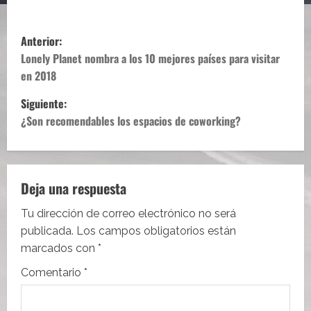
N
Anterior:
a
Lonely Planet nombra a los 10 mejores países para visitar
en 2018
v
Siguiente:
e
¿Son recomendables los espacios de coworking?
g
a
Deja una respuesta
c
Tu dirección de correo electrónico no será
i
publicada.
Los campos obligatorios están
marcados con
*
ó
Comentario
*
n