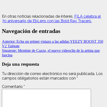
En otras noticias relacionadas de interés,
FILA celebra el
70 aniversario de EbLens con las Bold Ray Tracers.
Navegación de entradas
Anterior:
Echa un primer vistazo a las adidas YEEZY BOOST 350
V2 Tailgate
Siguiente:
Mentiste de Cazzu, el nuevo videoclip de la artista que
fascina
Deja una respuesta
Tu dirección de correo electrónico no será publicada.
Los
campos obligatorios están marcados con
*
Comentario
*