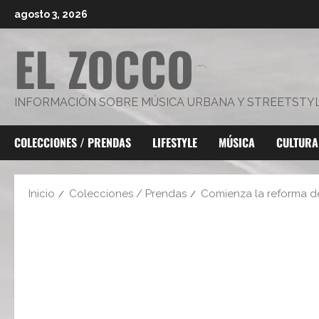
Saltar
agosto 3, 2026
al
EL ZOCCO
contenido
INFORMACIÓN SOBRE MÚSICA URBANA Y STREETSTY
COLECCIONES / PRENDAS
LIFESTYLE
MÚSICA
CULTURA
Inicio
Colecciones / Prendas
Comienza la reforma de