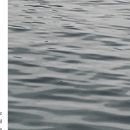
:
l
o