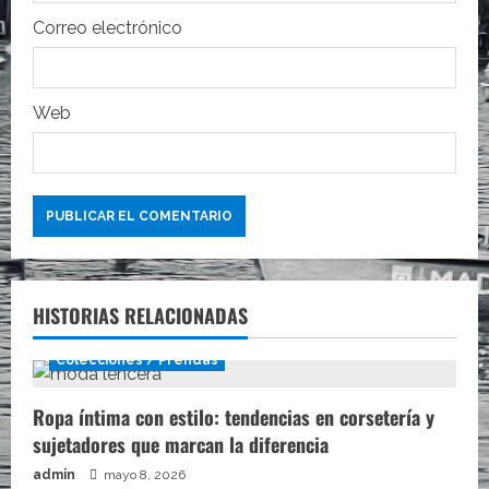
d
Correo electrónico
a
s
Web
HISTORIAS RELACIONADAS
Colecciones / Prendas
Ropa íntima con estilo: tendencias en corsetería y
sujetadores que marcan la diferencia
admin
mayo 8, 2026