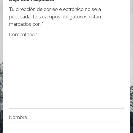
c
i
Tu dirección de correo electrónico no será
publicada.
Los campos obligatorios están
ó
marcados con
*
n
Comentario
*
d
e
e
n
t
r
Nombre
a