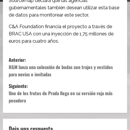
Sourcemap declara que las agencias
gubernamentales también desean utilizar esta base
de datos para monitorear este sector.
C&A Foundation financia el proyecto a través de
BRAC USA con una inyección de 1,75 millones de
euros para cuatro años.
N
Anterior:
a
H&M lanza una colección de bodas con trajes y vestidos
para novias e invitadas
v
Siguiente:
e
Uno de los frutos de Prada llega en su versión roja más
pecadora
g
a
Deja una respuesta