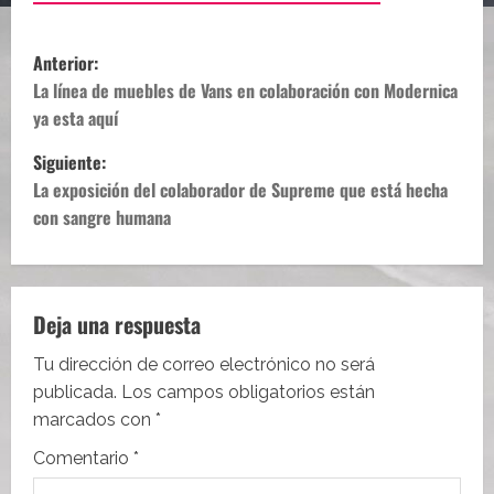
N
Anterior:
a
La línea de muebles de Vans en colaboración con Modernica
ya esta aquí
v
Siguiente:
e
La exposición del colaborador de Supreme que está hecha
con sangre humana
g
a
c
Deja una respuesta
i
Tu dirección de correo electrónico no será
publicada.
Los campos obligatorios están
ó
marcados con
*
n
Comentario
*