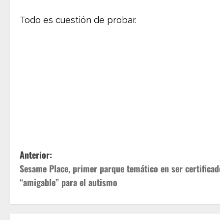
Todo es cuestión de probar.
N
Anterior:
Sesame Place, primer parque temático en ser certificad
a
“amigable” para el autismo
v
e