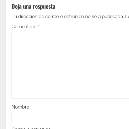
Deja una respuesta
g
Tu dirección de correo electrónico no será publicada.
L
a
Comentario
*
c
i
ó
n
d
e
e
Nombre
n