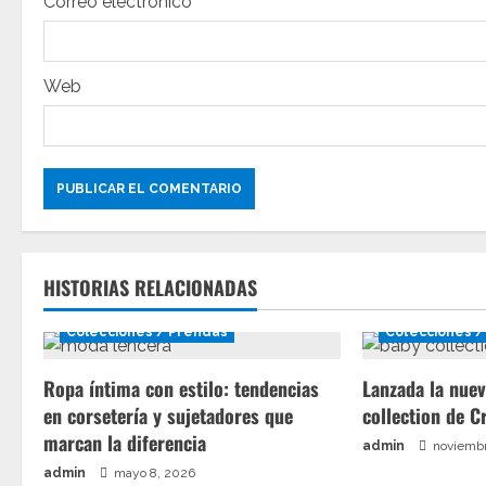
t
Correo electrónico
r
Web
a
d
a
s
HISTORIAS RELACIONADAS
Colecciones / Prendas
Colecciones /
Ropa íntima con estilo: tendencias
Lanzada la nuev
en corsetería y sujetadores que
collection de C
marcan la diferencia
admin
noviembr
admin
mayo 8, 2026