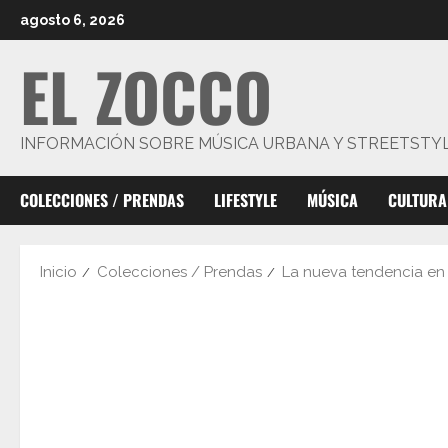
Saltar
agosto 6, 2026
al
EL ZOCCO
contenido
INFORMACIÓN SOBRE MÚSICA URBANA Y STREETSTY
COLECCIONES / PRENDAS
LIFESTYLE
MÚSICA
CULTURA
Inicio
Colecciones / Prendas
La nueva tendencia en