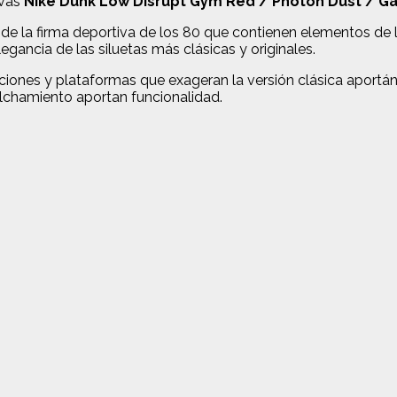
evas
Nike Dunk Low Disrupt Gym Red / Photon Dust / Ga
vo de la firma deportiva de los 80 que contienen elementos d
egancia de las siluetas más clásicas y originales.
ones y plataformas que exageran la versión clásica aportánd
colchamiento aportan funcionalidad.