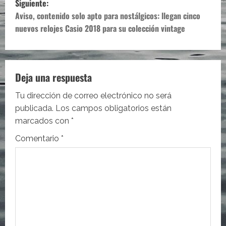
Siguiente:
e
Aviso, contenido solo apto para nostálgicos: llegan cinco
nuevos relojes Casio 2018 para su colección vintage
g
a
c
Deja una respuesta
i
Tu dirección de correo electrónico no será
publicada.
Los campos obligatorios están
ó
marcados con
*
n
Comentario
*
d
e
e