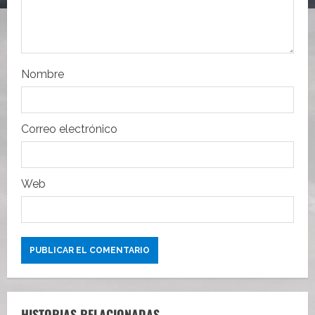
n
t
r
Nombre
a
d
Correo electrónico
a
s
Web
HISTORIAS RELACIONADAS