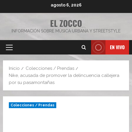
Saltar
agosto 6, 2026
al
contenido
EL ZOCCO
INFORMACIÓN SOBRE MÚSICA URBANA Y STREETSTYLE
EN VIVO
Menú
principal
Inicio
Colecciones / Prendas
Nike, acusada de promover la delincuencia callejera
por su pasamontañas
Colecciones / Prendas