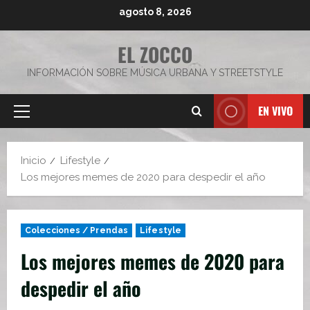
Saltar
agosto 8, 2026
al
contenido
EL ZOCCO
INFORMACIÓN SOBRE MÚSICA URBANA Y STREETSTYLE
EN VIVO
Menú
principal
Inicio
Lifestyle
Los mejores memes de 2020 para despedir el año
Colecciones / Prendas
Lifestyle
Los mejores memes de 2020 para
despedir el año