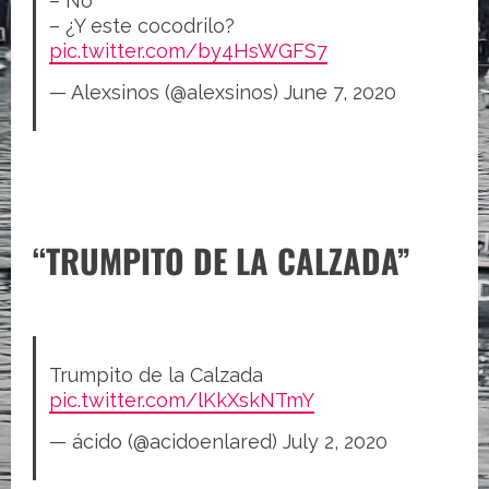
– No
– ¿Y este cocodrilo?
pic.twitter.com/by4HsWGFS7
— Alexsinos (@alexsinos)
June 7, 2020
“TRUMPITO DE LA CALZADA”
Trumpito de la Calzada
pic.twitter.com/lKkXskNTmY
— ácido (@acidoenlared)
July 2, 2020