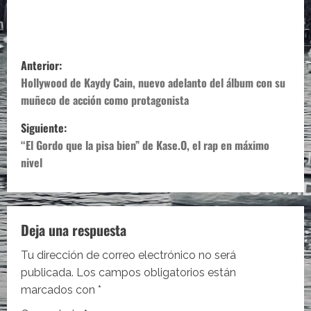
N
Anterior:
a
Hollywood de Kaydy Cain, nuevo adelanto del álbum con su
muñeco de acción como protagonista
v
Siguiente:
e
“El Gordo que la pisa bien” de Kase.O, el rap en máximo
nivel
g
a
c
Deja una respuesta
i
Tu dirección de correo electrónico no será
publicada.
Los campos obligatorios están
ó
marcados con
*