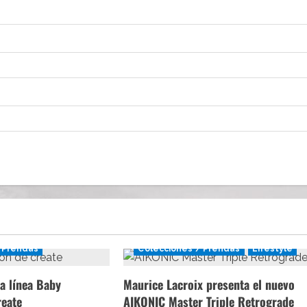
 Prendas
Colecciones / Prendas
Lifestyle
a línea Baby
Maurice Lacroix presenta el nuevo
reate
AIKONIC Master Triple Retrograde