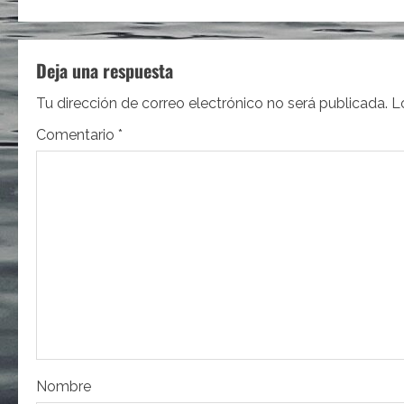
v
e
Deja una respuesta
g
Tu dirección de correo electrónico no será publicada.
L
a
Comentario
*
c
i
ó
n
d
e
e
Nombre