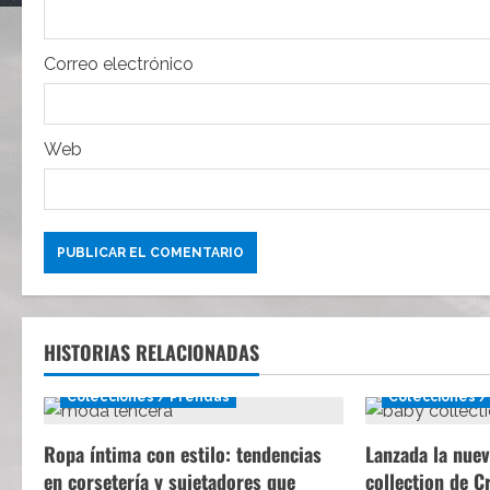
n
t
Correo electrónico
r
Web
a
d
a
s
HISTORIAS RELACIONADAS
Colecciones / Prendas
Colecciones /
Ropa íntima con estilo: tendencias
Lanzada la nuev
en corsetería y sujetadores que
collection de C