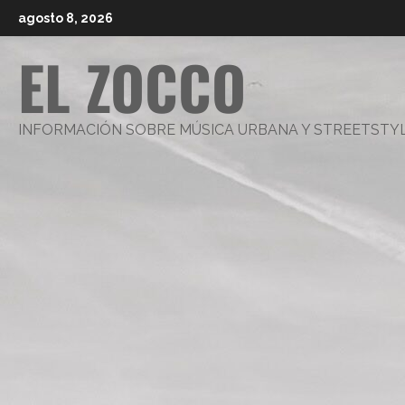
Saltar
agosto 8, 2026
al
EL ZOCCO
contenido
INFORMACIÓN SOBRE MÚSICA URBANA Y STREETSTY