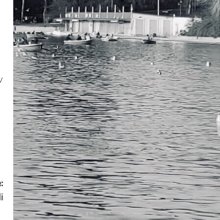
w
:
i