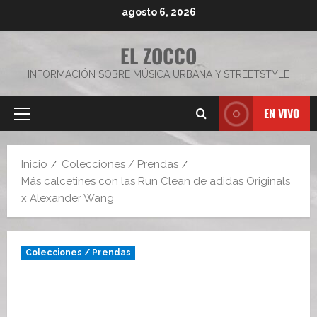
Saltar
agosto 6, 2026
al
contenido
EL ZOCCO
INFORMACIÓN SOBRE MÚSICA URBANA Y STREETSTYLE
EN VIVO
Menú
principal
Inicio
Colecciones / Prendas
Más calcetines con las Run Clean de adidas Originals
x Alexander Wang
Colecciones / Prendas