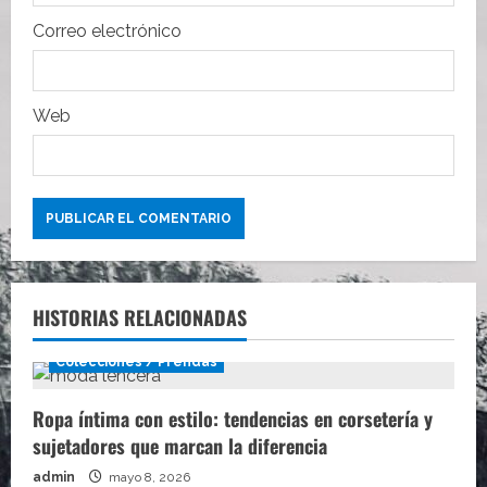
d
Correo electrónico
a
s
Web
HISTORIAS RELACIONADAS
Colecciones / Prendas
Ropa íntima con estilo: tendencias en corsetería y
sujetadores que marcan la diferencia
admin
mayo 8, 2026