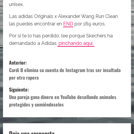
unisex.
Las adidas Originals x Alexander Wang Run Clean
las puedes encontrar en
END
por 189 euros.
Por si te lo has perdido, lee porque Skechers ha
demandado a Adidas,
pinchando aquí.
N
Anterior:
a
Cardi B elimina su cuenta de Instagram tras ser insultada
por otra rapera
v
Siguiente:
e
Una pareja gana dinero en YouTube desollando animales
protegidos y comiéndoselos
g
a
Deja una respuesta