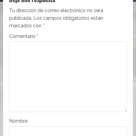
c
i
Tu dirección de correo electrónico no será
publicada.
Los campos obligatorios están
ó
marcados con
*
n
Comentario
*
d
e
e
n
t
r
Nombre
a