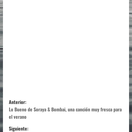
N
Anterior:
a
Lo Bueno de Soraya & Bombai, una canción muy fresca para
el verano
v
Siguiente: