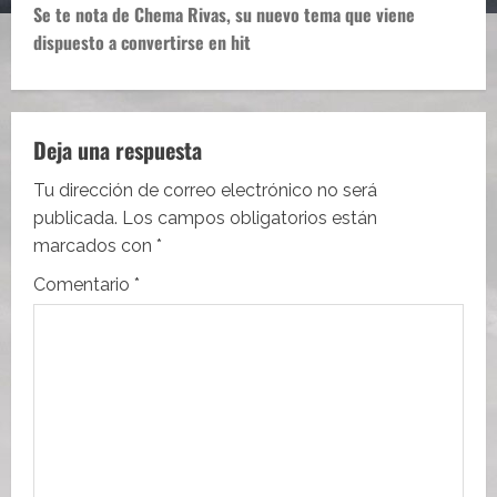
e
Se te nota de Chema Rivas, su nuevo tema que viene
dispuesto a convertirse en hit
g
a
c
Deja una respuesta
i
Tu dirección de correo electrónico no será
publicada.
Los campos obligatorios están
ó
marcados con
*
n
Comentario
*
d
e
e
n