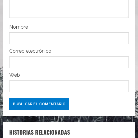
t
r
Nombre
a
d
Correo electrónico
a
s
Web
HISTORIAS RELACIONADAS