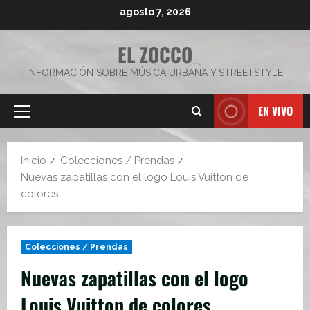
Saltar
agosto 7, 2026
al
contenido
EL ZOCCO
INFORMACIÓN SOBRE MÚSICA URBANA Y STREETSTYLE
EN VIVO
Menú
principal
Inicio
Colecciones / Prendas
Nuevas zapatillas con el logo Louis Vuitton de
colores
Colecciones / Prendas
Nuevas zapatillas con el logo
Louis Vuitton de colores