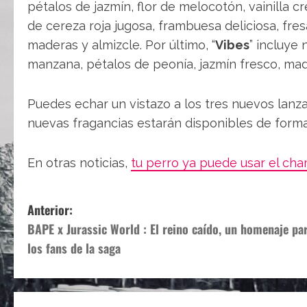
pétalos de jazmín, flor de melocotón, vainilla cr
de cereza roja jugosa, frambuesa deliciosa, fresa
maderas y almizcle. Por último, “
Vibes
” incluye 
manzana, pétalos de peonía, jazmín fresco, mad
Puedes echar un vistazo a los tres nuevos lanz
nuevas fragancias estarán disponibles de forma 
En otras noticias,
tu perro ya puede usar el cha
N
Anterior:
BAPE x Jurassic World : El reino caído, un homenaje pa
a
los fans de la saga
v
e