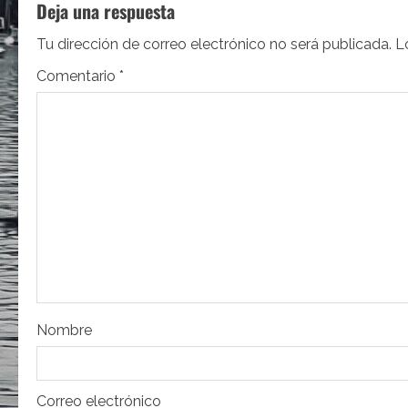
Deja una respuesta
g
Tu dirección de correo electrónico no será publicada.
L
a
Comentario
*
c
i
ó
n
d
e
e
Nombre
n
Correo electrónico