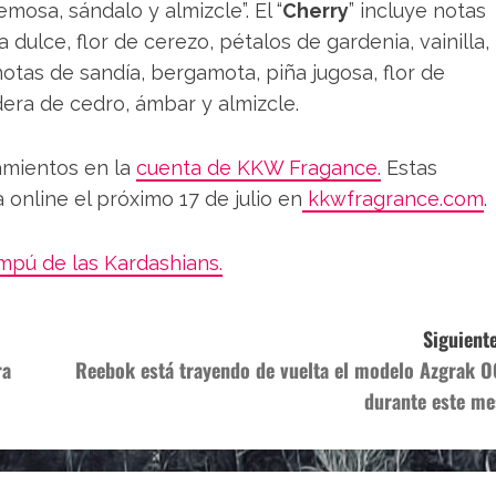
emosa, sándalo y almizcle”. El “
Cherry
” incluye notas
 dulce, flor de cerezo, pétalos de gardenia, vainilla,
notas de sandía, bergamota, piña jugosa, flor de
era de cedro, ámbar y almizcle.
amientos en la
cuenta de KKW Fragance.
Estas
online el próximo 17 de julio en
kkwfragrance.com
.
mpú de las Kardashians.
Siguiente
ra
Reebok está trayendo de vuelta el modelo Azgrak O
durante este me