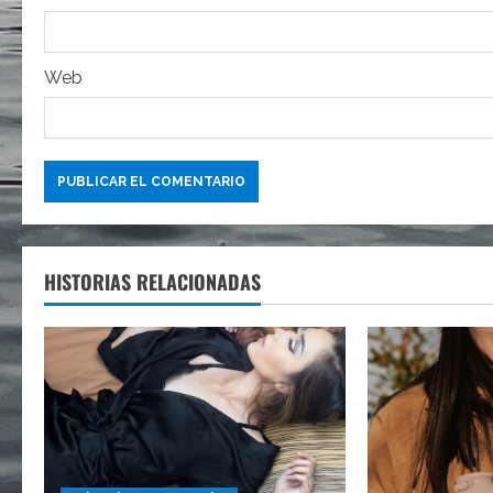
t
r
Web
a
d
a
s
HISTORIAS RELACIONADAS