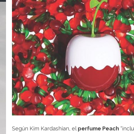
Según Kim Kardashian, el
perfume Peach
“incl