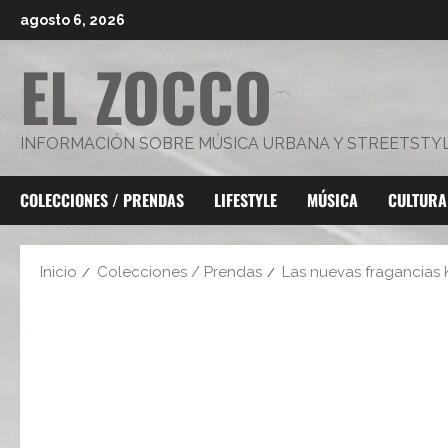
Saltar
agosto 6, 2026
al
EL ZOCCO
contenido
INFORMACIÓN SOBRE MÚSICA URBANA Y STREETSTY
COLECCIONES / PRENDAS
LIFESTYLE
MÚSICA
CULTURA
Inicio
Colecciones / Prendas
Las nuevas fragancias 