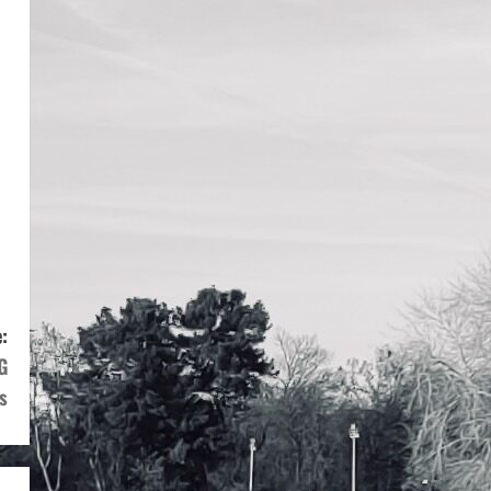
:
G
s