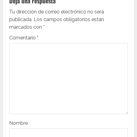
c
Deja una respuesta
i
Tu dirección de correo electrónico no será
publicada.
Los campos obligatorios están
ó
marcados con
*
n
Comentario
*
d
e
e
n
t
r
Nombre
a