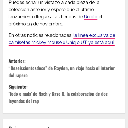
Puedes echar un vistazo a cada pieza de la
colección anterior y espere que el último
lanzamiento llegue a las tiendas de
Uniqlo
el
próximo 19 de noviembre.
En otras noticias relacionadas,
la línea exclusiva de
camisetas Mickey Mouse x Uniqlo UT ya está aquí.
N
Anterior:
a
“Beseiscientosdoce” de Rayden, un viaje hacia el interior
del rapero
v
Siguiente:
e
‘Todo o nada’ de Nach y Kase O, la colaboración de dos
leyendas del rap
g
a