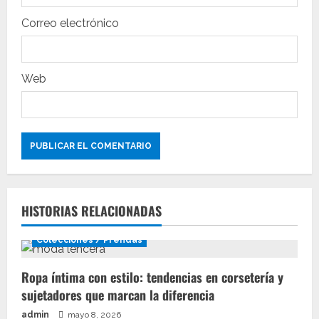
d
Correo electrónico
a
s
Web
HISTORIAS RELACIONADAS
Colecciones / Prendas
Ropa íntima con estilo: tendencias en corsetería y
sujetadores que marcan la diferencia
admin
mayo 8, 2026