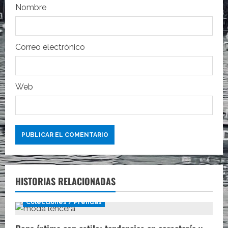
r
Nombre
a
Correo electrónico
d
a
Web
s
HISTORIAS RELACIONADAS
Colecciones / Prendas