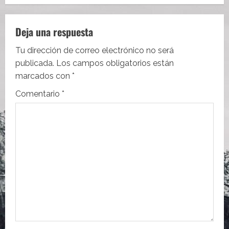
g
a
Deja una respuesta
c
Tu dirección de correo electrónico no será
i
publicada.
Los campos obligatorios están
marcados con
*
ó
Comentario
*
n
d
e
e
n
t