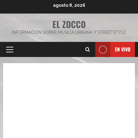
Saltar
agosto 8, 2026
al
contenido
EL ZOCCO
INFORMACIÓN SOBRE MÚSICA URBANA Y STREETSTYLE
EN VIVO
Menú
principal