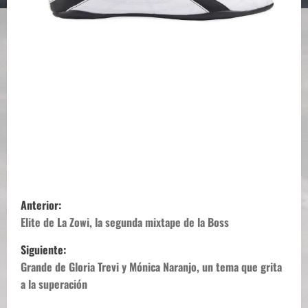
N
Anterior:
a
Elite de La Zowi, la segunda mixtape de la Boss
Siguiente:
v
Grande de Gloria Trevi y Mónica Naranjo, un tema que grita
e
a la superación