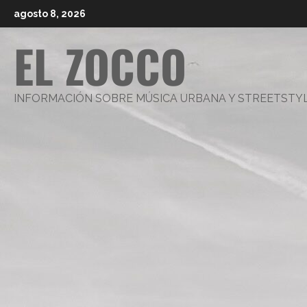
Saltar
agosto 8, 2026
al
EL ZOCCO
contenido
INFORMACIÓN SOBRE MÚSICA URBANA Y STREETSTY