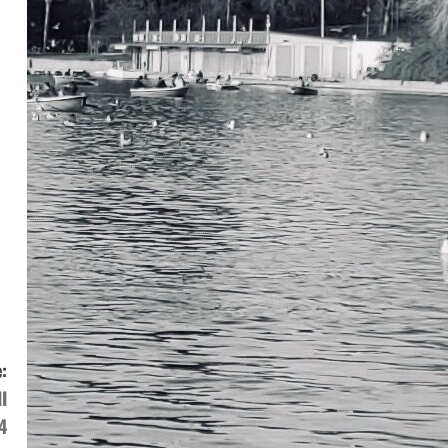
:
I
4