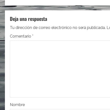
v
e
Deja una respuesta
g
Tu dirección de correo electrónico no será publicada.
L
a
Comentario
*
c
i
ó
n
d
e
e
Nombre