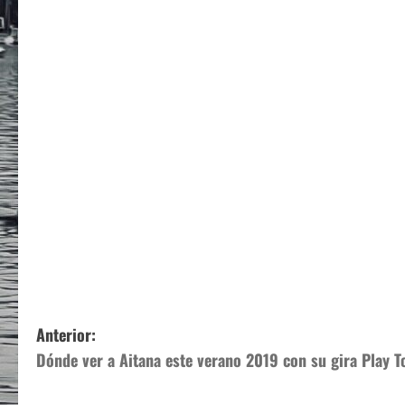
N
Anterior:
Dónde ver a Aitana este verano 2019 con su gira Play T
a