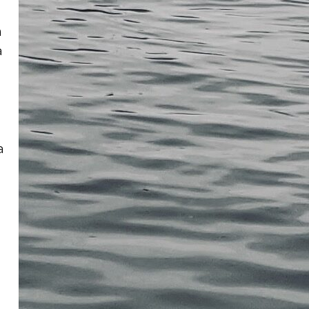
n
a
a