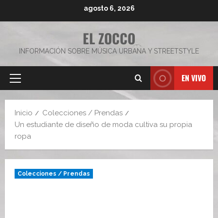
Saltar
agosto 6, 2026
al
contenido
EL ZOCCO
INFORMACIÓN SOBRE MÚSICA URBANA Y STREETSTYLE
EN VIVO
Menú
principal
Inicio
Colecciones / Prendas
Un estudiante de diseño de moda cultiva su propia
ropa
Colecciones / Prendas