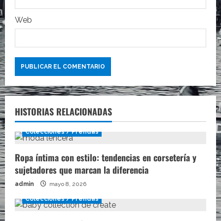
a
Web
s
HISTORIAS RELACIONADAS
Colecciones / Prendas
Ropa íntima con estilo: tendencias en corsetería y
sujetadores que marcan la diferencia
admin
mayo 8, 2026
Colecciones / Prendas