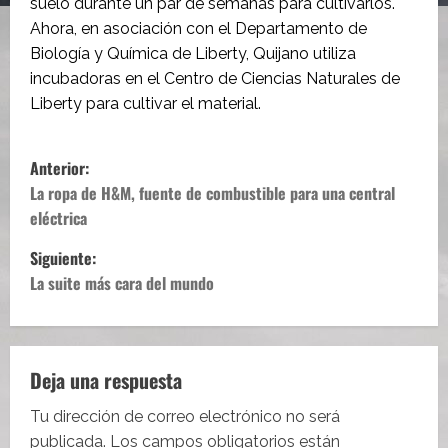
suelo durante un par de semanas para cultivarlos.
Ahora, en asociación con el Departamento de
Biología y Química de Liberty, Quijano utiliza
incubadoras en el Centro de Ciencias Naturales de
Liberty para cultivar el material.
N
Anterior:
a
La ropa de H&M, fuente de combustible para una central
eléctrica
v
Siguiente:
e
La suite más cara del mundo
g
a
Deja una respuesta
c
Tu dirección de correo electrónico no será
publicada.
Los campos obligatorios están