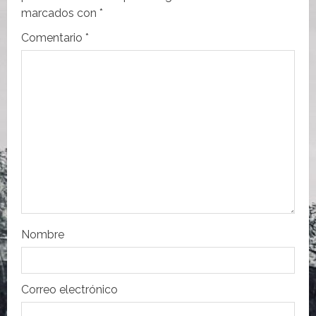
i
marcados con
*
ó
Comentario
*
n
d
e
e
n
t
r
Nombre
a
Correo electrónico
d