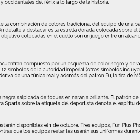
 occidentales del fénix a lo largo de la historia.
e la combinación de colores tradicional del equipo de una ba
Un detalle a destacar es la estrella dorada colocada sobre el
bjetivo colocadas en el cuello son un juego entre un alcance
ncuentran compuesto por un esquema de color negro y dorado
12 símbolos de la autoridad imperial (otros símbolos incluyen e
riva de una túnica real y además del patrón Fu, la tira de Mö
 negra salpicada de toques en naranja brillante. El patrón de 
a Sparta sobre la etiqueta del deportista denota el espíritu d
estarán disponibles el 1 de octubre. Tres equipos, Fun Plus P
tras que los equipos restantes usarán sus uniformes duran