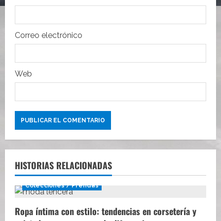
r
a
Correo electrónico
d
a
Web
s
HISTORIAS RELACIONADAS
Colecciones / Prendas
Ropa íntima con estilo: tendencias en corsetería y