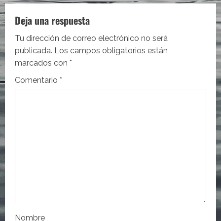
a
Deja una respuesta
c
Tu dirección de correo electrónico no será
i
publicada.
Los campos obligatorios están
marcados con
*
ó
Comentario
*
n
d
e
e
n
t
Nombre