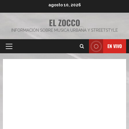
Saltar
agosto 10, 2026
al
contenido
EL ZOCCO
INFORMACIÓN SOBRE MÚSICA URBANA Y STREETSTYLE
EN VIVO
Menú
principal