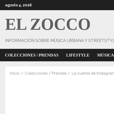
Saltar
agosto 4, 2026
al
contenido
EL ZOCCO
INFORMACIÓN SOBRE MÚSICA URBANA Y STREETSTY
COLECCIONES / PRENDAS
LIFESTYLE
MÚSICA
Inicio
Colecciones / Prendas
La cuenta de Instagram