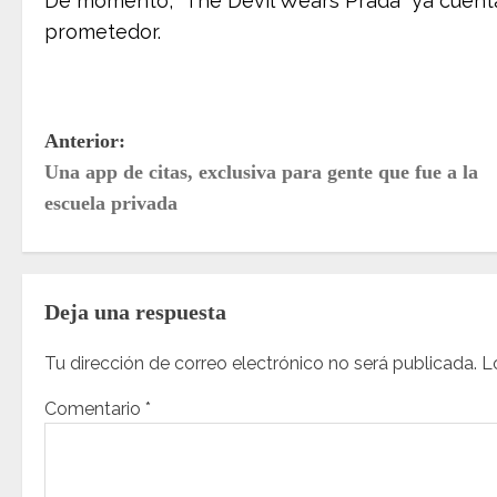
De momento, “The Devil Wears Prada” ya cuenta
prometedor.
N
Anterior:
Una app de citas, exclusiva para gente que fue a la
a
escuela privada
v
e
g
Deja una respuesta
a
Tu dirección de correo electrónico no será publicada.
L
c
Comentario
*
i
ó