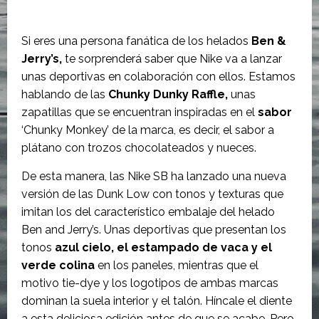
Si eres una persona fanática de los helados
Ben &
Jerry’s,
te sorprenderá saber que Nike va a lanzar
unas deportivas en colaboración con ellos. Estamos
hablando de las
Chunky Dunky Raffle,
unas
zapatillas que se encuentran inspiradas en el
sabor
‘Chunky Monkey’ de la marca, es decir, el sabor a
plátano con trozos chocolateados y nueces.
De esta manera, las Nike SB ha lanzado una nueva
versión de las Dunk Low con tonos y texturas que
imitan los del característico embalaje del helado
Ben and Jerry’s. Unas deportivas que presentan los
tonos
azul cielo, el estampado de vaca y el
verde colina
en los paneles, mientras que el
motivo tie-dye y los logotipos de ambas marcas
dominan la suela interior y el talón. Híncale el diente
a esta deliciosa edición antes de que se acabe. Pero,