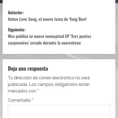
N
Anterior:
a
Anton Love Song, el nuevo tema de Yung Beef
Siguiente:
v
Wos publica su nuevo conceptual EP ‘Tres puntos
e
suspensivos’ creado durante la cuarentena
g
a
Deja una respuesta
c
Tu dirección de correo electrónico no será
i
publicada.
Los campos obligatorios están
marcados con
*
ó
Comentario
*
n