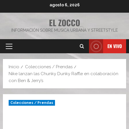
Saltar
agosto 6, 2026
al
contenido
EL ZOCCO
INFORMACIÓN SOBRE MÚSICA URBANA Y STREETSTYLE
EN VIVO
Menú
principal
Inicio
Colecciones / Prendas
Nike lanzan las Chunky Dunky Raffle en colaboración
con Ben & Jerry’s
Colecciones / Prendas