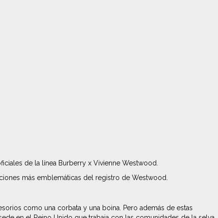
iciales de la línea Burberry x Vivienne Westwood.
ecciones más emblemáticas del registro de Westwood.
ccesorios como una corbata y una boina. Pero además de estas
 sede en el Reino Unido que trabaja con las comunidades de la selva