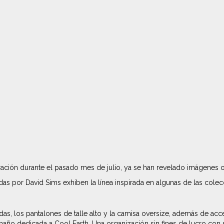
ción durante el pasado mes de julio, ya se han revelado imágenes of
as por David Sims exhiben la línea inspirada en algunas de las col
das, los pantalones de talle alto y la camisa oversize, además de a
maño dedicada a Cool Earth. Una organización sin fines de lucro con