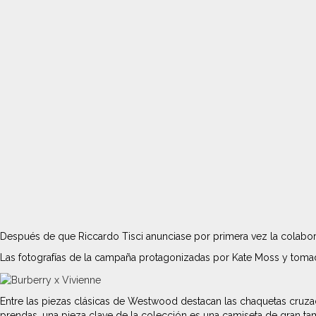
Después de que Riccardo Tisci anunciase por primera vez la colabora
Las fotografías de la campaña protagonizadas por Kate Moss y tomad
Entre las piezas clásicas de Westwood destacan las chaquetas cruza
prendas, una
pieza clave de la colección es una camiseta de gran ta