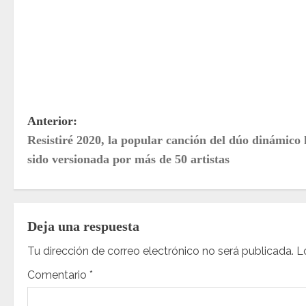
N
Anterior:
Resistiré 2020, la popular canción del dúo dinámico
a
sido versionada por más de 50 artistas
v
e
Deja una respuesta
g
Tu dirección de correo electrónico no será publicada.
L
a
Comentario
*
c