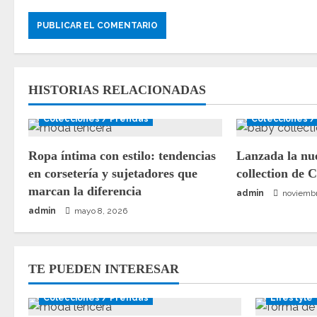
d
a
s
HISTORIAS RELACIONADAS
Colecciones / Prendas
Colecciones /
Ropa íntima con estilo: tendencias
Lanzada la nu
en corsetería y sujetadores que
collection de 
marcan la diferencia
admin
noviembr
admin
mayo 8, 2026
TE PUEDEN INTERESAR
Colecciones / Prendas
Lifestyle